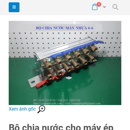
0
Xem ảnh gốc
Bộ chia nước cho máy ép