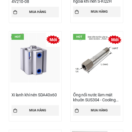
ngoài khí nén S-KQ2H
4V210-08
MUA HÀNG
MUA HÀNG
HOT
HOT
Xi lanh khí nén SDA40x60
Ống nối nước làm mát
khuôn SUS304 - Cooling
Joints JTWS2
MUA HÀNG
MUA HÀNG