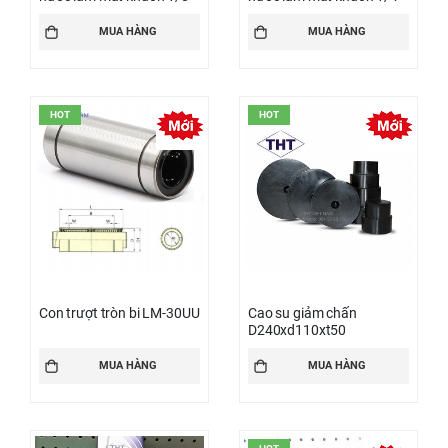
MUA HÀNG
MUA HÀNG
HOT
HOT
Con trượt tròn bi LM-30UU
Cao su giảm chấn
D240xd110xt50
MUA HÀNG
MUA HÀNG