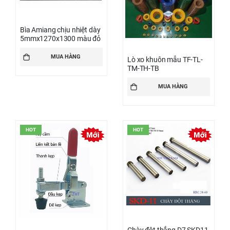
Bìa Amiang chịu nhiệt dày
5mmx1270x1300 màu đỏ
MUA HÀNG
Lò xo khuôn mẫu TF-TL-
TM-TH-TB
MUA HÀNG
HOT
HOT