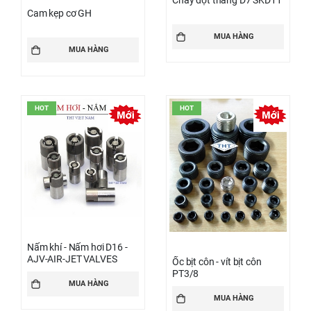
Chày đột thẳng D7 SKD11
Cam kẹp cơ GH
MUA HÀNG
MUA HÀNG
HOT
HOT
Nấm khí - Nấm hơi D16 -
AJV-AIR-JET VALVES
Ốc bịt côn - vít bịt côn
PT3/8
MUA HÀNG
MUA HÀNG