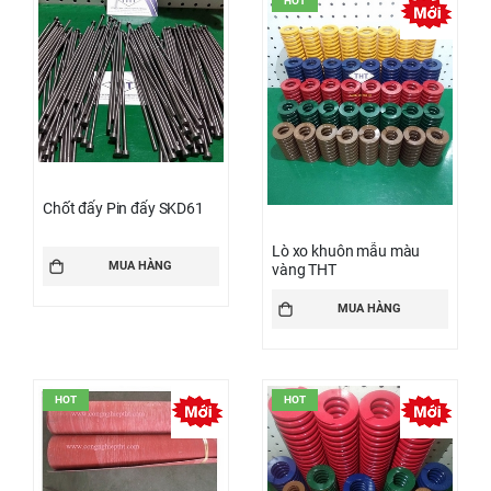
HOT
Chốt đẩy Pin đẩy SKD61
Lò xo khuôn mẫu màu
MUA HÀNG
vàng THT
MUA HÀNG
HOT
HOT