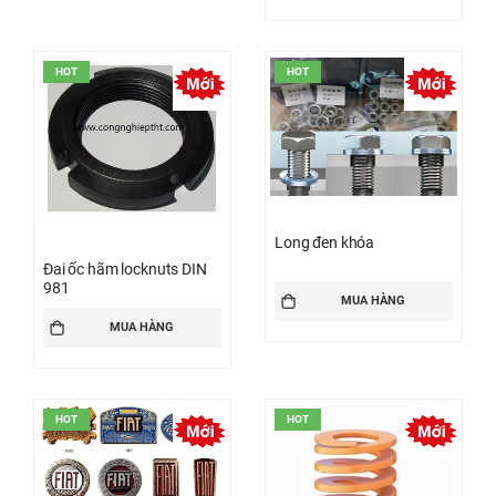
HOT
HOT
Long đen khóa
Đai ốc hãm locknuts DIN
981
MUA HÀNG
MUA HÀNG
HOT
HOT