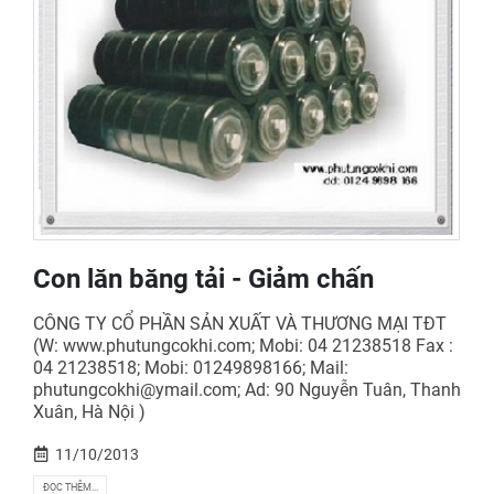
Con lăn băng tải - Giảm chấn
CÔNG TY CỔ PHẦN SẢN XUẤT VÀ THƯƠNG MẠI TĐT
(W: www.phutungcokhi.com; Mobi: 04 21238518 Fax :
04 21238518; Mobi: 01249898166; Mail:
phutungcokhi@ymail.com; Ad: 90 Nguyễn Tuân, Thanh
Xuân, Hà Nội )
11/10/2013
ĐỌC THÊM...