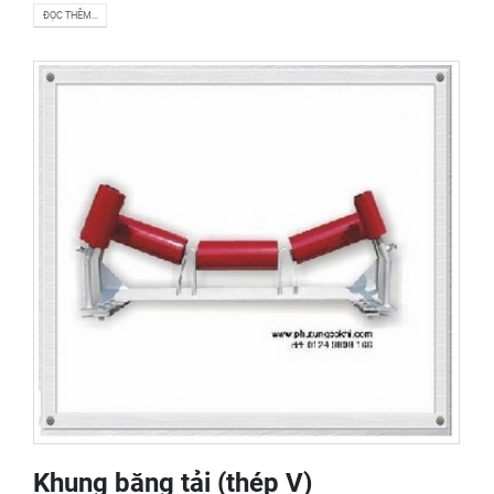
ĐỌC THÊM...
Khung băng tải (thép V)