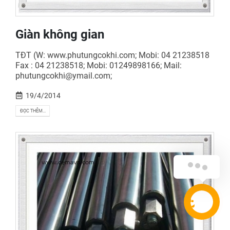
Giàn không gian
TĐT (W: www.phutungcokhi.com; Mobi: 04 21238518
Fax : 04 21238518; Mobi: 01249898166; Mail:
phutungcokhi@ymail.com;
19/4/2014
ĐỌC THÊM...
Xin chào quý khách!
Quý khách cần hỗ trợ gì ạ?
LIÊN HỆ