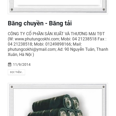
Băng chuyền - Băng tải
CÔNG TY CỔ PHẦN SẢN XUẤT VÀ THƯƠNG MẠI TĐT
(W: www.phutungcokhi.com; Mobi: 04 21238518 Fax :
04 21238518; Mobi: 01249898166; Mail:
phutungcokhi@ymail.com; Ad: 90 Nguyễn Tuân, Thanh
Xuân, Hà Nội )
11/9/2014
ĐỌC THÊM...