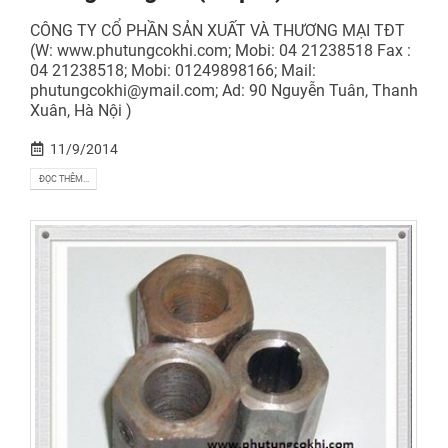
CÔNG TY CỔ PHẦN SẢN XUẤT VÀ THƯƠNG MẠI TĐT
(W: www.phutungcokhi.com; Mobi: 04 21238518 Fax :
04 21238518; Mobi: 01249898166; Mail:
phutungcokhi@ymail.com; Ad: 90 Nguyễn Tuân, Thanh
Xuân, Hà Nội )
11/9/2014
ĐỌC THÊM...