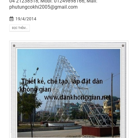
04 21238518; Mobi: 01249898166; Mail:
phutungcokhi2005@gmail.com
19/4/2014
ĐỌC THÊM...